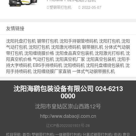
塑钢带打包机
2022-05-07
友情链接
沈阳托盘打包机
钢带打包机
沈阳手持钢管喷码机
沈阳打包机
沈阳
气动打包机
沈阳打包机
沈阳激光喷码机
钢带捆扎机
分体式气动钢
带打包机
沈阳缠绕膜价格
沈阳食品真空包装机
沈阳激光打标机
沈
阳真空机价格
气动打包机
沈阳真空机厂家
沈阳真空包装机
沈阳手
持大字喷码机
EBS手持喷码机
沈阳喷码机
沈阳托盘缠绕包装机
沈
阳手持喷码机
沈阳缠绕膜厂家直销
一体式气动钢带捆扎机
沈阳海鹞包装设备有限公司 024-6213
0000
沈阳市皇姑区崇山西路12号
http://www.dabaoji.com.cn
辽ICP备2022001931号-28
栏目导航:
首页
|
塑钢带打包机
|
一体钢带打包机
|
分离式钢带打包机
|
资讯
|
意见